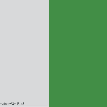
1m/data=!3m1!1e3