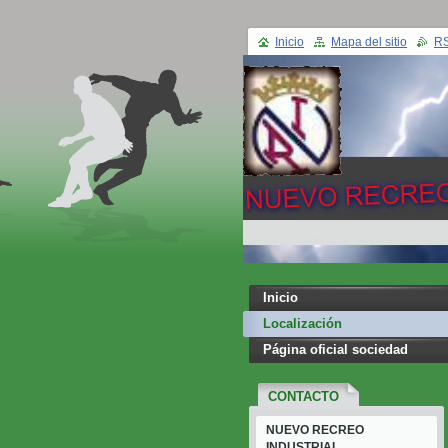
Inicio
Mapa del sitio
R
Inicio
Localización
Página oficial sociedad
CONTACTO
NUEVO RECREO
INDUSTRIAL