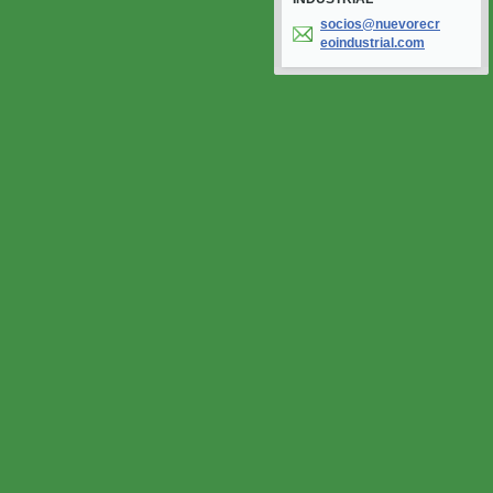
socios@n
uevorecr
eoindust
rial.com